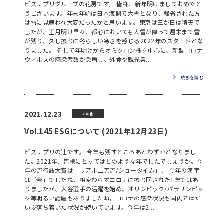
ビズサプリグループの花房です。 皆様、新年明けましておめでと
うございます。年末年始は日本海側で大雪となり、帰省された方
は雪に見舞われ大変だったかと思います。東京は三が日は晴天で
したが、正月明け早々、都心においても大雪が降って週末まで雪
が残り、久し振りに冬らしい寒さを感じる2022年のスタートとな
りました。 そして年明けからオミクロン株を中心に、新型コロナ
ウィルスの感染者数が急増し、外食や観光業...
続きを読む
2021.12.23
その他
Vol.145 ESGについて (2021年12月23日)
ビズサプリの辻です。 今年も残すところあとわずかとなりまし
た。2021年、皆様にとってはどのような年でしたでしょうか。今
年の流行語大賞は「リアル二刀流/ショータイム」、 今年の漢字
は「金」でしたね。相変わらずコロナに振り回された1年ではあ
りましたが、大谷選手の活躍を始め、オリンピック/パラリンピッ
ク等明るい話題もありましたね。コロナの感染状況も国内ではだ
いぶ落ち着いた状況が続いています。今年は2...