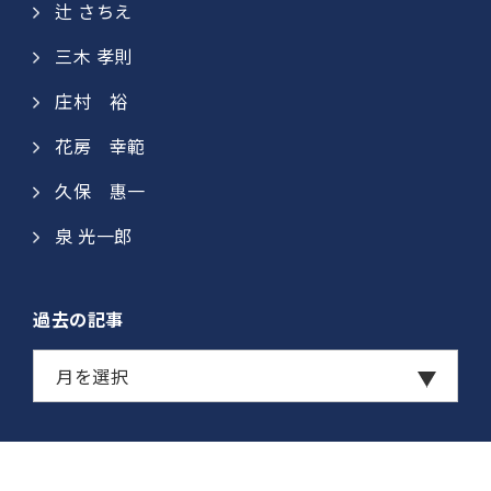
辻 さちえ
三木 孝則
庄村 裕​
花房 幸範​
久保 惠一​​
泉 光一郎
過去の記事