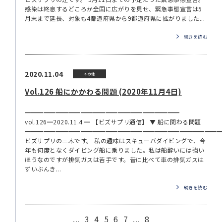
感染は終息するどころか全国に広がりを見せ、緊急事態宣言は5
月末まで延長、対象も4都道府県から9都道府県に拡がりました...
続きを読む
2020.11.04
その他
Vol.126 船にかかわる問題 (2020年11月4日)
━━━━━━━━━━━━━━━━━━━━━━━━━
vol.126━2020.11.4 ━ 【ビズサプリ通信】 ▼ 船に関わる問題
━━━━━━━━━━━━━━━━━━━━━━━━━━━━━━━
ビズサプリの三木です。 私の趣味はスキューバダイビングで、今
年も何度となくダイビング船に乗りました。私は船酔いには強い
ほうなのですが排気ガスは苦手です。昔に比べて車の排気ガスは
ずいぶんき...
続きを読む
...
3
4
5
6
7
...
8