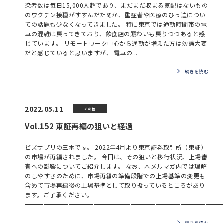
染者数は毎日15,000人超であり、まだまだ収まる気配はないもの
のワクチン接種がすすんだためか、重症者や医療のひっ迫につい
ての話題も少なくなってきました。 特に東京では通勤時間帯の電
車の混雑は戻ってきており、飲食店の賑わいも戻りつつあると感
じています。 リモートワーク中心から通勤が増えた方は勿論大変
だと感じていると思いますが、 電車の...
続きを読む
2022.05.11
その他
Vol.152 東証再編の狙いと経過
ビズサプリの三木です。 2022年4月より東京証券取引所（東証）
の市場が再編されました。 今回は、その狙いと移行状況、上場審
査への影響についてご紹介します。 なお、本メルマガ内では理解
のしやすさのために、市場再編の準備段階での上場基準の変更も
含めて市場再編後の上場基準として取り扱っているところがあり
ます。ご了承ください。
━━━━━━━━━━━━━━━━━━━━━━━━━━━━━━━━━
続きを読む