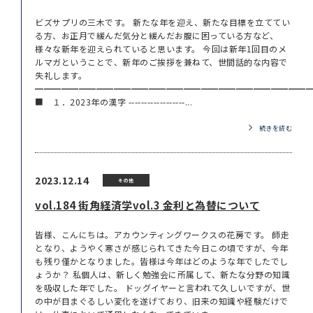
ビズサプリの三木です。 新たな年を迎え、新たな目標を立ててい
る方、お正月で緩んだ気分と緩んだお腹に困っている方など、
様々な新年を迎えられていると思います。 今回は新年1回目のメ
ルマガということで、新年のご挨拶を兼ねて、世間話的な内容で
失礼します。
━━━━━━━━━━━━━━━━━━━━━━━━━━━━━━━
■ １．2023年の漢字 ------------------...
続きを読む
2023.12.14
その他
vol.184 街角経済学vol.3 金利と為替について
皆様、こんにちは。アカウンティングワークスの花房です。 師走
となり、ようやく寒さが感じられてきた今日この頃ですが、今年
も残り僅かとなりました。皆様は今年はどのような年でしたでし
ょうか？ 私個人は、新しく勉強会に所属して、新たな分野の知識
を吸収した年でした。 ドッグイヤーと言われて久しいですが、世
の中が目まぐるしい変化を遂げており、旧来の知識や経験だけで