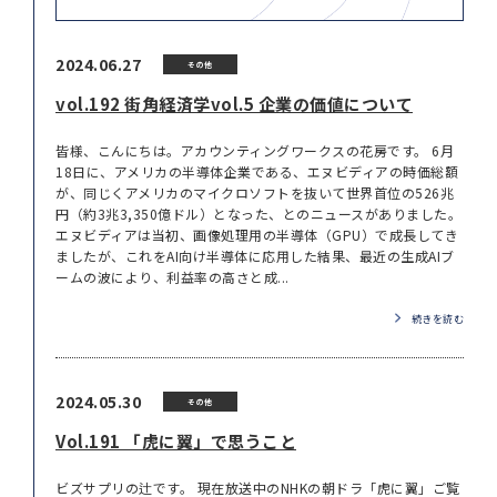
2024.06.27
その他
vol.192 街角経済学vol.5 企業の価値について
皆様、こんにちは。アカウンティングワークスの花房です。 6月
18日に、アメリカの半導体企業である、エヌビディアの時価総額
が、同じくアメリカのマイクロソフトを抜いて世界首位の526兆
円（約3兆3,350億ドル）となった、とのニュースがありました。
エヌビディアは当初、画像処理用の半導体（GPU）で成長してき
ましたが、これをAI向け半導体に応用した結果、最近の生成AIブ
ームの波により、利益率の高さと成...
続きを読む
2024.05.30
その他
Vol.191 「虎に翼」で思うこと
ビズサプリの辻です。 現在放送中のNHKの朝ドラ「虎に翼」ご覧