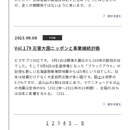
が、全くの無関係ではないように思います。 さ...
続きを読む
2023.09.08
その他
Vol.179 災害大国ニッポンと事業継続計画
ビズサプリの辻です。 9月1日は関東大震災から100年の節目の日
でした。そして9月6日は全道停電となった「ブラックアウト」の
記憶も新しい北海道胆振東部地震からは5年という日でした。日
本は地震だけでなく大変自然災害が多い国です。国土は世界の
0.3％ですが、活火山の1割は日本にあり、マグニチュード６以上
の地震は全体の6％（2012年～2021年の10年間）、台風の26％
は日本に影響を与える。（201...
続きを読む
1
2
3
4
5
...
8