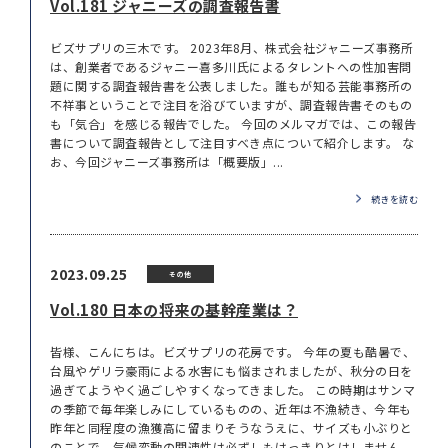
Vol.181 ジャニーズの調査報告書
ビズサプリの三木です。 2023年8月、株式会社ジャニーズ事務所
は、創業者であるジャニー喜多川氏によるタレントへの性加害問
題に関する調査報告書を公表しました。誰もが知る芸能事務所の
不祥事ということで注目を浴びていますが、調査報告書そのもの
も「気合」を感じる報告でした。 今回のメルマガでは、この報告
書について調査報告として注目すべき点について紹介します。 な
お、今回ジャニーズ事務所は「概要版」...
続きを読む
2023.09.25
その他
Vol.180 日本の将来の基幹産業は？
皆様、こんにちは。ビズサプリの花房です。 今年の夏も酷暑で、
台風やゲリラ豪雨による水害にも悩まされましたが、秋分の日を
過ぎてようやく過ごしやすくなってきました。 この時期はサンマ
の季節で毎年楽しみにしているものの、近年は不漁続き、今年も
昨年と同程度の漁獲高に留まりそうなうえに、サイズも小ぶりと
のことで、気候変動の関連性は必ずしもはっきりとはしません