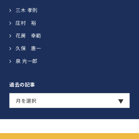
三木 孝則
庄村 裕​
花房 幸範​
久保 惠一​​
泉 光一郎
過去の記事