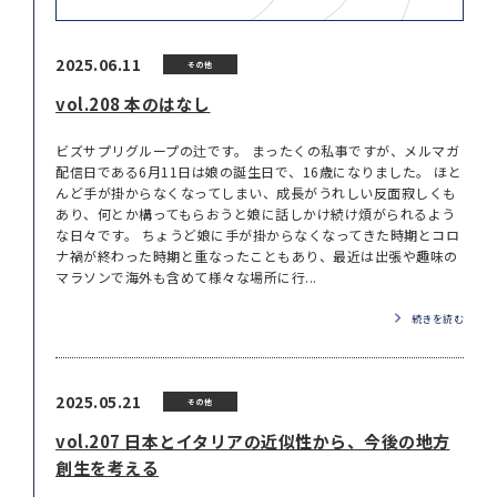
2025.06.11
その他
vol.208 本のはなし
ビズサプリグループの辻です。 まったくの私事ですが、メルマガ
配信日である6月11日は娘の誕生日で、16歳になりました。 ほと
んど手が掛からなくなってしまい、成長がうれしい反面寂しくも
あり、何とか構ってもらおうと娘に話しかけ続け煩がられるよう
な日々です。 ちょうど娘に手が掛からなくなってきた時期とコロ
ナ禍が終わった時期と重なったこともあり、最近は出張や趣味の
マラソンで海外も含めて様々な場所に行...
続きを読む
2025.05.21
その他
vol.207 日本とイタリアの近似性から、今後の地方
創生を考える