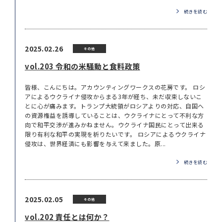
続きを読む
2025.02.26
その他
vol.203 令和の米騒動と食料政策
皆様、こんにちは。アカウンティングワークスの花房です。 ロシ
アによるウクライナ侵攻からまる3年が経ち、未だ収束しないこ
とに心が痛みます。トランプ大統領がロシアよりの対応、自国へ
の資源権益を誘導していることは、ウクライナにとって不利な方
向で和平交渉が進みかねません。ウクライナ国民にとって出来る
限り有利な和平の実現を祈りたいです。 ロシアによるウクライナ
侵攻は、世界経済にも影響を与えて来ました。原...
続きを読む
2025.02.05
その他
vol.202 責任とは何か？