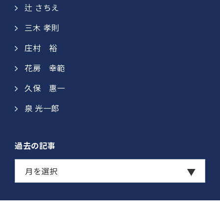
辻 さちえ
三木 孝則
庄村 裕​
花房 幸範​
久保 惠一​​
泉 光一郎
過去の記事