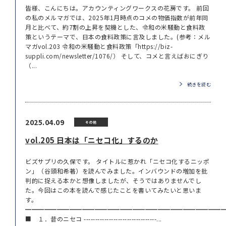
皆様、こんにちは。アカウンティングワークスの花房です。 前回
の私のメルマガでは、2025年1月時点のコメの物価指数が前年同
月と比べて、約7割の上昇を契機とした、令和の米騒動と食料政
策というテーマで、日本の食料政策に言及しました。(参考：メル
マガvol.203 令和の米騒動と食料政策「https://biz-
suppli.com/newsletter/1076/） そして、コメと言えばおにぎり
（...
続きを読む
2025.04.09
その他
vol.205 日本は「ニセコ化」するのか
ビズサプリの久保です。 タイトルに惹かれ「ニセコ化するニッポ
ン」（谷頭和希著）を読んでみました。インバウンドの増加を批
判的に捉える本かと想像しましたが、そうではありませんでし
た。今回はこの本を読んで感じたことを書いてみたいと思いま
す。
━━━━━━━━━━━━━━━━━━━━━━━━━━━━━━━
■ １．昔のニセコ --------------------------------...