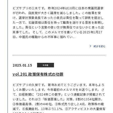
ビズサプリの三木です。 昨年2024年は10月に日本の衆議院選挙
が行われ、自民党が大きく議席を減らしました。この結果を受
け、選挙対策委員長であった小泉氏は責任を取って辞表を提出し
た一方で、石破首相は責任を持って職責を遂行する意思を表明し
ました。責任という言葉の使い方が無責任ではないかと思った出
来事でした。 そして、このメルマガを書いている2025年1月27
日、中居氏の騒動からの不祥事に揺れてい...
続きを読む
2025.01.15
その他
vol.201 政策保有株式の功罪
ビズサプリの久保です。 新年おめでとうございます。本年もよろ
しくお願いいたします。今年最初のメルマガをお送りします。 さ
て、日経新聞に「2024年この数字」という連載記事が掲載されて
いました。それは①「株価意識した」対策、8割の1354社開示、
②株価最高値、2割の440社、③株式売り出し2.4兆、政策株の縮
減で、④長期金利、13年ぶり1.1%、⑤アクティビストの大量保有