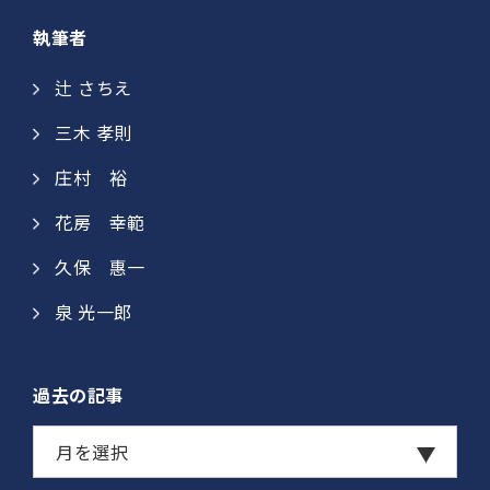
執筆者
辻 さちえ
三木 孝則
庄村 裕​
花房 幸範​
久保 惠一​​
泉 光一郎
過去の記事