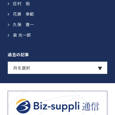
庄村 裕​
花房 幸範​
久保 惠一​​
泉 光一郎
過去の記事