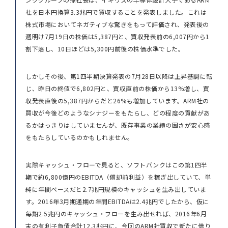
社を日本円換算3.3兆円で買収することを発表しました。これは
株式市場においてネガティブな驚きをもって評価され、発表後の
週明け7月19日の株価は5,387円と、買収発表前の6,007円から1
割下落し、10日ほどは5,300円前後の株価水準でした。
しかしその後、第1四半期決算発表の7月28日以降は上昇基調に転
じ、昨日の終値で6,802円と、買収直前の株価から13%増し、買
収発表直後の5,387円からだと26%も増加しています。ARM社の
買収が今後どのようなシナジーをもたらし、どの程度の貢献があ
るかはっきりはしていませんが、既存事業の業績の固さが安心感
をもたらしているのかもしれません。
実際キャッシュ・フローで見ると、ソフトバンクはこの第1四半
期で約6,800億円のEBITDA（償却前利益）を稼ぎ出していて、単
純に年間ベースだと2.7兆円規模のキャッシュを生み出していま
す。2016年3月期通期の年間EBITDAは2.4兆円でしたから、仮に
毎期2.5兆円のキャッシュ・フローを生み出せれば、2016年6月
末の有利子負債合計12.3兆円に、今回のARM社買収で新たに借り