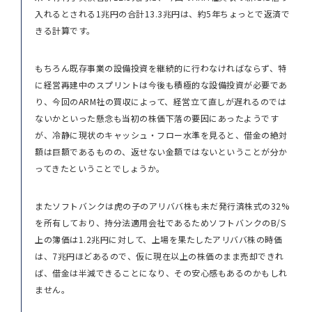
入れるとされる1兆円の合計13.3兆円は、約5年ちょっとで返済で
きる計算です。
もちろん既存事業の設備投資を継続的に行わなければならず、特
に経営再建中のスプリントは今後も積極的な設備投資が必要であ
り、今回のARM社の買収によって、経営立て直しが遅れるのでは
ないかといった懸念も当初の株価下落の要因にあったようです
が、冷静に現状のキャッシュ・フロー水準を見ると、借金の絶対
額は巨額であるものの、返せない金額ではないということが分か
ってきたということでしょうか。
またソフトバンクは虎の子のアリババ株も未だ発行済株式の32%
を所有しており、持分法適用会社であるためソフトバンクのB/S
上の簿価は1.2兆円に対して、上場を果たしたアリババ株の時価
は、7兆円ほどあるので、仮に現在以上の株価のまま売却できれ
ば、借金は半減できることになり、その安心感もあるのかもしれ
ません。