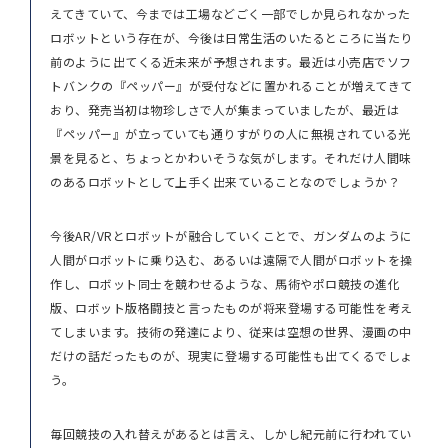
えてきていて、今までは工場などごく一部でしか見られなかった
ロボットという存在が、今後は日常生活のいたるところに当たり
前のように出てくる近未来が予想されます。最近は小売店でソフ
トバンクの『ペッパー』が受付などに置かれることが増えてきて
おり、発売当初は物珍しさで人が集まっていましたが、最近は
『ペッパー』が立っていても通りすがりの人に無視されている光
景を見ると、ちょっとかわいそうな気がします。それだけ人間味
のあるロボットとして上手く出来ていることなのでしょうか？
今後AR/VRとロボットが融合していくことで、ガンダムのように
人間がロボットに乗り込む、あるいは遠隔で人間がロボットを操
作し、ロボット同士を競わせるような、馬術やポロ競技の進化
版、ロボット版格闘技と言ったものが将来登場する可能性を考え
てしまいます。技術の発達により、従来は空想の世界、漫画の中
だけの話だったものが、現実に登場する可能性も出てくるでしょ
う。
毎回競技の入れ替えがあるとは言え、しかし紀元前に行われてい