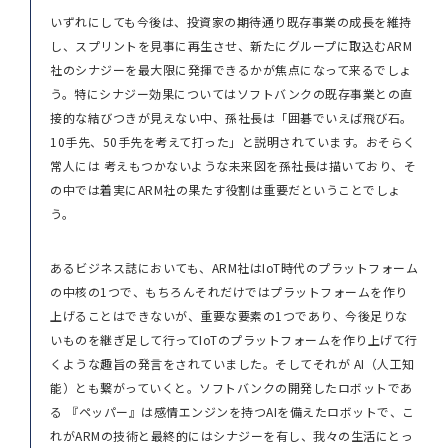
いずれにしても今後は、投資家の期待通り既存事業の成長を維持
し、スプリントを見事に再生させ、新たにグループに取込むARM
社のシナジーを最大限に発揮できるかが焦点になって来るでしょ
う。特にシナジー効果についてはソフトバンクの既存事業との直
接的な結びつきが見えない中、孫社長は「囲碁でいえば飛び石。
10手先、50手先を考えて打った」と説明されています。おそらく
常人には 考えもつかないような未来図を孫社長は描いており、そ
の中では着実にARM社の果たす役割は重要だということでしょ
う。
あるビジネス誌においても、ARM社はIoT時代のプラットフォーム
の中核の1つで、もちろんそれだけではプラットフォームを作り
上げることはできないが、重要な要素の1つであり、今後足りな
いものを継ぎ足して行ってIoTのプラットフォームを作り上げて行
くような趣旨の発言をされていました。そしてそれが AI（人工知
能）とも繋がっていくと。ソフトバンクの開発したロボットであ
る 『ペッパー』は感情エンジンを持つAIを備えたロボットで、こ
れがARMの技術と最終的にはシナジーを有し、我々の生活にとっ