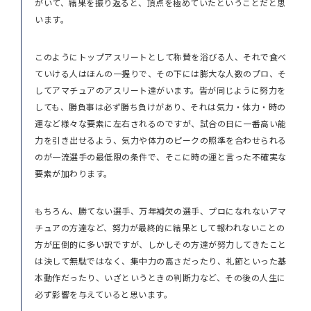
がいて、結果を振り返ると、頂点を極めていたということだと思
います。
このようにトップアスリートとして称賛を浴びる人、それで食べ
ていける人はほんの一握りで、その下には膨大な人数のプロ、そ
してアマチュアのアスリート達がいます。皆が同じように努力を
しても、勝負事は必ず勝ち負けがあり、それは気力・体力・時の
運など様々な要素に左右されるのですが、試合の日に一番高い能
力を引き出せるよう、気力や体力のピークの照準を合わせられる
のが一流選手の最低限の条件で、そこに時の運と言った不確実な
要素が加わります。
もちろん、勝てない選手、万年補欠の選手、プロになれないアマ
チュアの方達など、努力が最終的に結果として報われないことの
方が圧倒的に多い訳ですが、しかしその方達が努力してきたこと
は決して無駄ではなく、集中力の高さだったり、礼節といった基
本動作だったり、いざというときの判断力など、その後の人生に
必ず影響を与えていると思います。