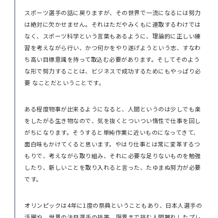
スポーツ選手の話に戻りますが、その世界で一流になるには努力
は絶対に欠かせません。それはただやみくもに連取するわけでは
なく、スポーツ科学という言葉もあるように、理論的に正しい練
習を考えながら行い、かつ何かをやり遂げようという志、すなわ
ち高い目標意識を持って取込む必要があります。そしてそのよう
な形で努力することは、ビジネスで成功するためにもやっぱり必
要 なことだということです。
ある程度物事が出来るようになると、人間というのは少しでも楽
をしたがる生き物なので、気を抜くとついつい惰性で仕事を回し
がちになります。そうすると単純作業に近いものになってきて、
面白味もかけてくると思います。やはり仕事とは常に変革するつ
もりで、考えながら取り組み、それに必要な足りないものを勉強
したり、新しいことを取り入れると言った、たゆまぬ努力が必要
です。
オリンピックは4年に1度の祭典ということもあり、日本人選手の
活躍や、世界の注目選手の技等、限界まで挑む人間離れしたプレ