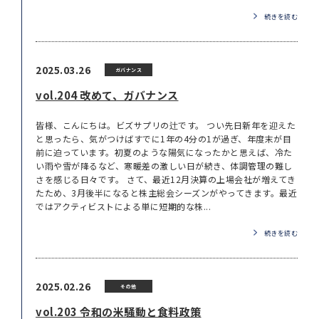
続きを読む
2025.03.26
ガバナンス
vol.204 改めて、ガバナンス
皆様、こんにちは。ビズサプリの辻です。 つい先日新年を迎えた
と思ったら、気がつけばすでに1年の4分の1が過ぎ、年度末が目
前に迫っています。初夏のような陽気になったかと思えば、冷た
い雨や雪が降るなど、寒暖差の激しい日が続き、体調管理の難し
さを感じる日々です。 さて、最近12月決算の上場会社が増えてき
たため、3月後半になると株主総会シーズンがやってきます。最近
ではアクティビストによる単に短期的な株...
続きを読む
2025.02.26
その他
vol.203 令和の米騒動と食料政策