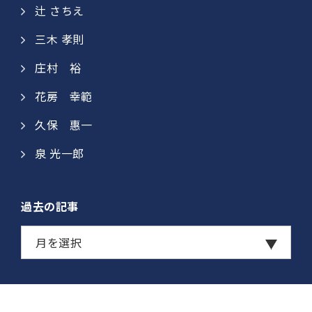
辻 さちえ
三木 孝則
庄村 裕​
花房 幸範​
久保 惠一​​
泉 光一郎
過去の記事