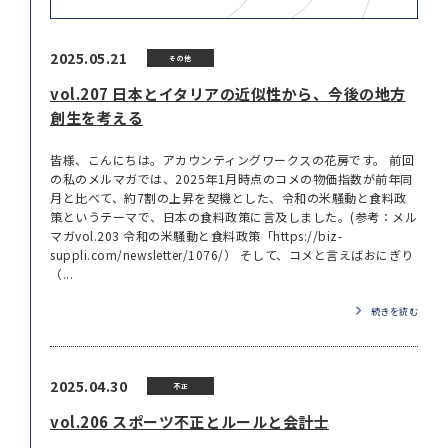
2025.05.21
その他
vol.207 日本とイタリアの近似性から、今後の地方
創生を考える
皆様、こんにちは。アカウンティングワークスの花房です。 前回
の私のメルマガでは、2025年1月時点のコメの物価指数が前年同
月と比べて、約7割の上昇を契機とした、令和の米騒動と食料政
策というテーマで、日本の食料政策に言及しました。(参考：メル
マガvol.203 令和の米騒動と食料政策「https://biz-
suppli.com/newsletter/1076/） そして、コメと言えばおにぎり
（...
続きを読む
2025.04.30
不正
vol.206 スポーツ不正とルールと会計士