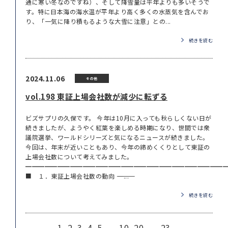
通に寒い冬なのですね）、そして降雪量は平年よりも多いそうで
す。特に日本海の海水温が平年より高く多くの水蒸気を含んでお
り、「一気に降り積もるような大雪に注意」との...
続きを読む
2024.11.06
その他
vol.198 東証上場会社数が減少に転ずる
ビズサプリの久保です。 今年は10月に入っても秋らしくない日が
続きましたが、ようやく紅葉を楽しめる時期になり、世間では衆
議院選挙、ワールドシリーズと気になるニュースが続きました。
今回は、年末が近いこともあり、今年の締めくくりとして東証の
上場会社数について考えてみました。
━━━━━━━━━━━━━━━━━━━━━━━━━━━━━━━
■ １．東証上場会社数の動向 ――――――――――...
続きを読む
1
2
3
4
5
...
10
20
...
23