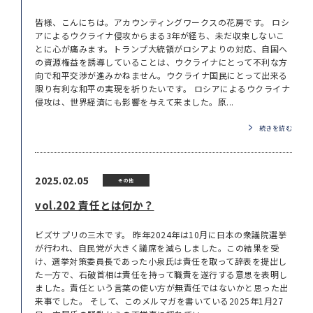
皆様、こんにちは。アカウンティングワークスの花房です。 ロシ
アによるウクライナ侵攻からまる3年が経ち、未だ収束しないこ
とに心が痛みます。トランプ大統領がロシアよりの対応、自国へ
の資源権益を誘導していることは、ウクライナにとって不利な方
向で和平交渉が進みかねません。ウクライナ国民にとって出来る
限り有利な和平の実現を祈りたいです。 ロシアによるウクライナ
侵攻は、世界経済にも影響を与えて来ました。原...
続きを読む
2025.02.05
その他
vol.202 責任とは何か？
ビズサプリの三木です。 昨年2024年は10月に日本の衆議院選挙
が行われ、自民党が大きく議席を減らしました。この結果を受
け、選挙対策委員長であった小泉氏は責任を取って辞表を提出し
た一方で、石破首相は責任を持って職責を遂行する意思を表明し
ました。責任という言葉の使い方が無責任ではないかと思った出
来事でした。 そして、このメルマガを書いている2025年1月27