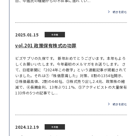
日、中居氏の騒動からの不祥事に揺れてい...
続きを読む
2025.01.15
その他
vol.201 政策保有株式の功罪
ビズサプリの久保です。 新年おめでとうございます。本年もよろ
しくお願いいたします。今年最初のメルマガをお送りします。 さ
て、日経新聞に「2024年この数字」という連載記事が掲載されて
いました。それは①「株価意識した」対策、8割の1354社開示、
②株価最高値、2割の440社、③株式売り出し2.4兆、政策株の縮
減で、④長期金利、13年ぶり1.1%、⑤アクティビストの大量保有
133件の5つの記事でし...
続きを読む
2024.12.19
その他