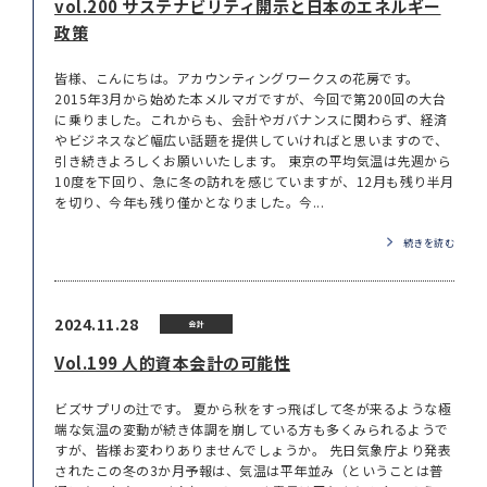
vol.200 サステナビリティ開示と日本のエネルギー
政策
皆様、こんにちは。アカウンティングワークスの花房です。
2015年3月から始めた本メルマガですが、今回で第200回の大台
に乗りました。これからも、会計やガバナンスに関わらず、経済
やビジネスなど幅広い話題を提供していければと思いますので、
引き続きよろしくお願いいたします。 東京の平均気温は先週から
10度を下回り、急に冬の訪れを感じていますが、12月も残り半月
を切り、今年も残り僅かとなりました。今...
続きを読む
2024.11.28
会計
Vol.199 人的資本会計の可能性
ビズサプリの辻です。 夏から秋をすっ飛ばして冬が来るような極
端な気温の変動が続き体調を崩している方も多くみられるようで
すが、皆様お変わりありませんでしょうか。 先日気象庁より発表
されたこの冬の3か月予報は、気温は平年並み（ということは普