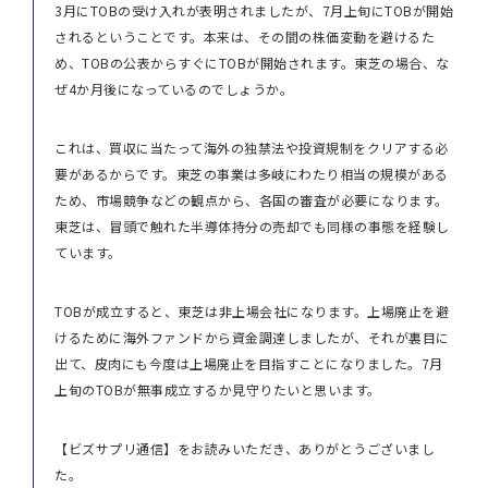
3月にTOBの受け入れが表明されましたが、7月上旬にTOBが開始
されるということです。本来は、その間の株価変動を避けるた
め、TOBの公表からすぐにTOBが開始されます。東芝の場合、な
ぜ4か月後になっているのでしょうか。
これは、買収に当たって海外の独禁法や投資規制をクリアする必
要があるからです。東芝の事業は多岐にわたり相当の規模がある
ため、市場競争などの観点から、各国の審査が必要になります。
東芝は、冒頭で触れた半導体持分の売却でも同様の事態を経験し
ています。
TOBが成立すると、東芝は非上場会社になります。上場廃止を避
けるために海外ファンドから資金調達しましたが、それが裏目に
出て、皮肉にも今度は上場廃止を目指すことになりました。7月
上旬のTOBが無事成立するか見守りたいと思います。
【ビズサプリ通信】をお読みいただき、ありがとうございまし
た。