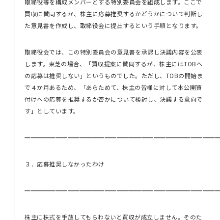
取締役等を構成メンバーとする特別委員会を組成します。ここで
買収に賛同するか、株主に応募推奨するかどうかについて判断し
た意見書を作成し、取締役会に提出するという手順となります。
取締役会では、この特別委員会の意見書を承認し決議内容を公表
します。東芝の場合、「買収提案に賛同するが、株主にはTOBへ
の応募は推奨しない」というものでした。ただし、TOBの開始ま
で４か月あるため、「あらためて、株主の皆様に対して本公開買
付けへの応募を推奨するか否かについて検討し、決議する意向で
す」としています。
━━━━━━━━━━━━━━━━━━━━━━━━━━━━━━━
３．応募推奨しなかったわけ
━━━━━━━━━━━━━━━━━━━━━━━━━━━━━━━
株主に株式を手放してもらわないと買収が成立しません。そのた