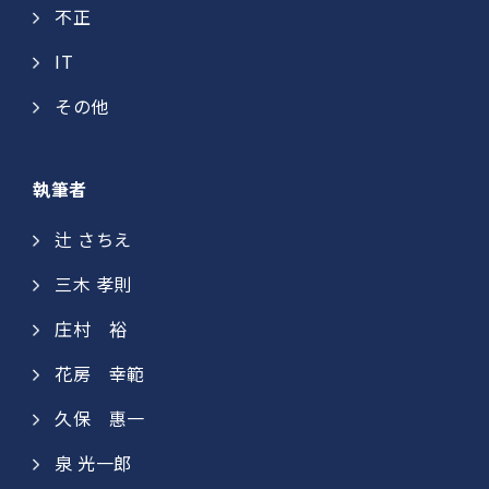
不正
IT
その他
執筆者
辻 さちえ
三木 孝則
庄村 裕​
花房 幸範​
久保 惠一​​
泉 光一郎