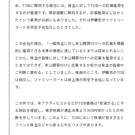
め、TOBに賛同する場合には、株主に対してTOBへの応募推奨を
するのが普通です。買収提案に賛同するが、応募推奨はしなかっ
たという事例が以前にもありました。それは伊藤忠がファミリー
マートを完全子会社化したときでした。
この会社の場合、「一般株主に対し本公開買付けへの応募を積極
的に推奨できる水準の価格に達しているとまでは認められないこ
とから、株主の皆様に対して本公開買付けへの応募を推奨するこ
とまではできず、本公開買付けに応募するか否かは株主の皆様の
ご判断に委ねる」としていました。結局のところ、伊藤忠のTOB
は成立し、ファミリーマートは非上場の完全子会社になっていま
す。
この件では、米アクティビストなどがTOB価格は｢安過ぎる｣とす
る訴訟を提起し、東京地裁が適正水準より300円安かったとの判
断を示しています。このように、TOBにおいて株価が低すぎると
ファンド株主などから訴えられるリスクがあります。