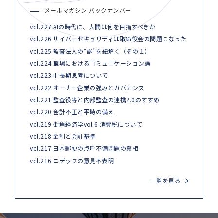
メールマガジン バックナンバー
vol.227 AIの時代に、人間は何を目指すべきか
vol.226 サイバーセキュリティは取締役会の問題になった
vol.225 監査法人の“謎”を紐解く（その１）
vol.224 職場におけるコミュニケーション論
vol.223 中長期思考について
vol.222 オーナー企業の強みとガバナンス
vol.221 監査役等と内部監査の連携2.0のすすめ
vol.220 会計不正と平時の備え
vol.219 街角経済学vol.6 消費税について
vol.218 金利と会計基準
vol.217 日本郵便の点呼不備問題の真相
vol.216 ニデックの意見不表明
一覧を見る