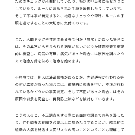
ためのチェックが形骸化していたり、特定の担当者に任せきりに
していたり、ルールに決められた手順を軽視したりしています。
そして不祥事が発覚すると、地道なチェックや牽制、ルールの手
順を遵守することの大切さに気付くのです。
また、人間ドックや体調の異変等で何か「異常」があった場合に
は、その異常から考えられる病気がないかどうか精密検査で徹底
的に検査し、病気の有無、病気があった場合には原因を調べたう
えで治療方針を決めて治療を始めます。
不祥事では、例えば滞留債権があるとか、内部通報が行われる等
の何か異変があった場合には、徹底的に調査を行い、不正が行わ
れているかどうかの事実認定、そして不正があった場合にはその
原因や背景を調査し、再発防止策などを検討していきます。
こう考えると、不正調査をする際に表面的な調査でお茶を濁した
り、件外調査の範囲を必要以上に狭めたりすることが、結果的に
組織の大病を見逃す大変リスクの高いことということも理解して