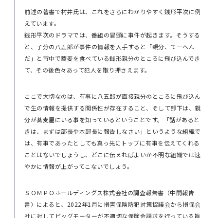
前述の著書で村井氏は、これをさらにわかりやすく銭形平次に例
えています。
銭形平次のドラマでは、番組の冒頭に事件が起きます。そうする
と、子分の八五郎が事件の情報を入手すると「親分、てーへん
だ」と市中で蕎麦を食べている銭形親分のところに飛び込んでき
て、その後色々あって犯人を取り押さえます。
ここで大切なのは、有事に八五郎が直接親分のところに飛び込ん
で生の情報を提供する関係性が存在すること、そして部下は、親
分が蕎麦屋にいる事を知っているということです。「話があると
きは、まずは部長や本部長に報告しなさい」というような組織で
は、有事であったとしても真っ先にトップに有事を伝えてくれる
ことはないでしょうし、どこに伝えればよいか不明な組織では速
やかに情報が上がってこないでしょう。
ＳＯＭＰＯホールディングス株式会社の調査報告書（中間報告
書）によると、2022年1月に損害保険防犯対策協議会から損保会
社に対してビッグモーターが不適切な保険金請求を行っている旨