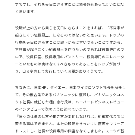
ずですし、それを天日にさらすことは緊張感もあってよいことだ
と思います。
役職が上の方から自らを天日にさらすことをすれば、「不祥事が
起きにくい組織風土」になるのではないかと思います。トップの
行動を天日にさらすことは部下からは言いづらいことですから、
不祥事が起きにくい組織風土を作りたいのであれば役員専用のフ
ロア、役員個室、役員専用のパントリー、役員専用のエレベータ
ーといたものは実はなくすべきものであることをトップが気づ
き、自ら率先して実行していく必要がありそうです。
ちなみに、日本HP、ダイエー、日本マイクロソフト社長を歴任し
て、その後古巣であるパナソニックに復帰し、パナソニックコネ
クト社長に就任した樋口泰行氏は、ハーバードビジネスレビュー
のインタビューで次のように述べています。
『日々の仕事の仕方や働き方が変化しなければ、組織文化までは
変える事はできません。本社の移転をきっかけに座席をフリーア
ドレスにし、社長や役員専用の個室をなくしました。スーツが基