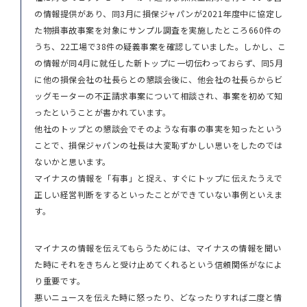
の情報提供があり、同3月に損保ジャパンが2021年度中に協定し
た物損事故事案を対象にサンプル調査を実施したところ660件の
うち、22工場で38件の疑義事案を確認していました。しかし、こ
の情報が同4月に就任した新トップに一切伝わっておらず、同5月
に他の損保会社の社長らとの懇談会後に、他会社の社長らからビ
ッグモーターの不正請求事案について相談され、事案を初めて知
ったということが書かれています。
他社のトップとの懇談会でそのような有事の事実を知ったという
ことで、損保ジャパンの社長は大変恥ずかしい思いをしたのでは
ないかと思います。
マイナスの情報を「有事」と捉え、すぐにトップに伝えたうえで
正しい経営判断をするといったことができていない事例といえま
す。
マイナスの情報を伝えてもらうためには、マイナスの情報を聞い
た時にそれをきちんと受け止めてくれるという信頼関係がなによ
り重要です。
悪いニュースを伝えた時に怒ったり、どなったりすれば二度と情