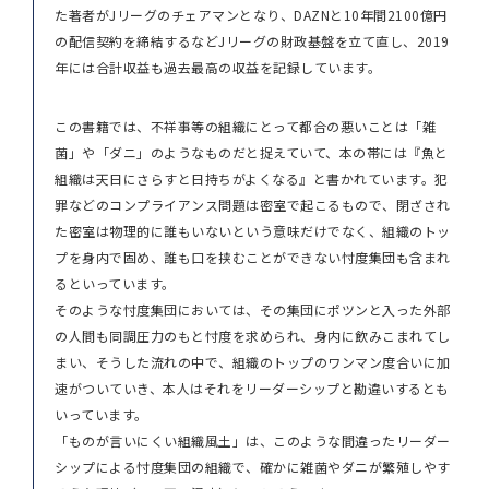
た著者がJリーグのチェアマンとなり、DAZNと10年間2100億円
の配信契約を締結するなどJリーグの財政基盤を立て直し、2019
年には合計収益も過去最高の収益を記録しています。
この書籍では、不祥事等の組織にとって都合の悪いことは「雑
菌」や「ダニ」のようなものだと捉えていて、本の帯には『魚と
組織は天日にさらすと日持ちがよくなる』と書かれています。犯
罪などのコンプライアンス問題は密室で起こるもので、閉ざされ
た密室は物理的に誰もいないという意味だけでなく、組織のトッ
プを身内で固め、誰も口を挟むことができない忖度集団も含まれ
るといっています。
そのような忖度集団においては、その集団にポツンと入った外部
の人間も同調圧力のもと忖度を求められ、身内に飲みこまれてし
まい、そうした流れの中で、組織のトップのワンマン度合いに加
速がついていき、本人はそれをリーダーシップと勘違いするとも
いっています。
「ものが言いにくい組織風土」は、このような間違ったリーダー
シップによる忖度集団の組織で、確かに雑菌やダニが繁殖しやす