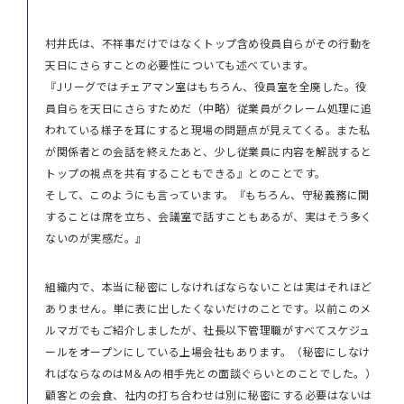
村井氏は、不祥事だけではなくトップ含め役員自らがその行動を
天日にさらすことの必要性についても述べています。
『Jリーグではチェアマン室はもちろん、役員室を全廃した。役
員自らを天日にさらすためだ（中略）従業員がクレーム処理に追
われている様子を耳にすると現場の問題点が見えてくる。また私
が関係者との会話を終えたあと、少し従業員に内容を解説すると
トップの視点を共有することもできる』とのことです。
そして、このようにも言っています。『もちろん、守秘義務に関
することは席を立ち、会議室で話すこともあるが、実はそう多く
ないのが実感だ。』
組織内で、本当に秘密にしなければならないことは実はそれほど
ありません。単に表に出したくないだけのことです。以前このメ
ルマガでもご紹介しましたが、社長以下管理職がすべてスケジュ
ールをオープンにしている上場会社もあります。（秘密にしなけ
ればならなのはM＆Aの相手先との面談ぐらいとのことでした。）
顧客との会食、社内の打ち合わせは別に秘密にする必要はないは