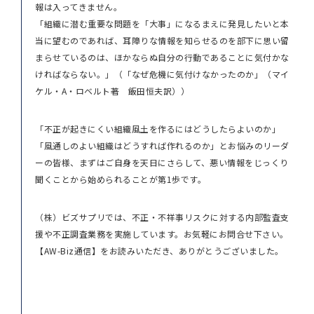
報は入ってきません。
「組織に潜む重要な問題を「大事」になるまえに発見したいと本
当に望むのであれば、耳障りな情報を知らせるのを部下に思い留
まらせているのは、ほかならぬ自分の行動であることに気付かな
ければならない。」（「なぜ危機に気付けなかったのか」（マイ
ケル・A・ロベルト著 飯田恒夫訳））
「不正が起きにくい組織風土を作るにはどうしたらよいのか」
「風通しのよい組織はどうすれば作れるのか」とお悩みのリーダ
ーの皆様、まずはご自身を天日にさらして、悪い情報をじっくり
聞くことから始められることが第1歩です。
（株）ビズサプリでは、不正・不祥事リスクに対する内部監査支
援や不正調査業務を実施しています。お気軽にお問合せ下さい。
【AW-Biz通信】をお読みいただき、ありがとうございました。