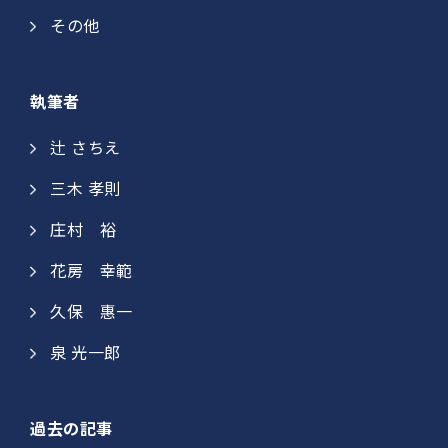
その他
執筆者
辻 さちえ
三木 孝則
庄村 裕​
花房 幸範​
久保 惠一​​
泉 光一郎
過去の記事