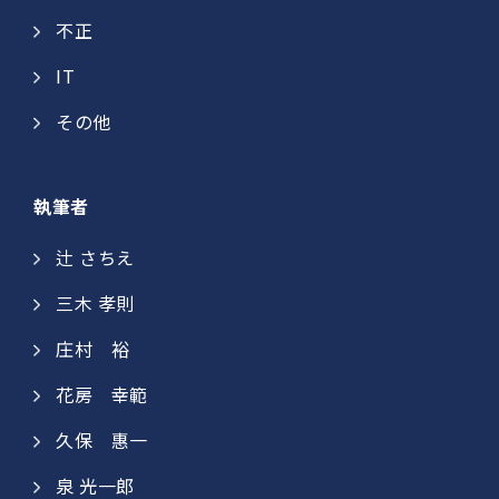
不正
IT
その他
執筆者
辻 さちえ
三木 孝則
庄村 裕​
花房 幸範​
久保 惠一​​
泉 光一郎