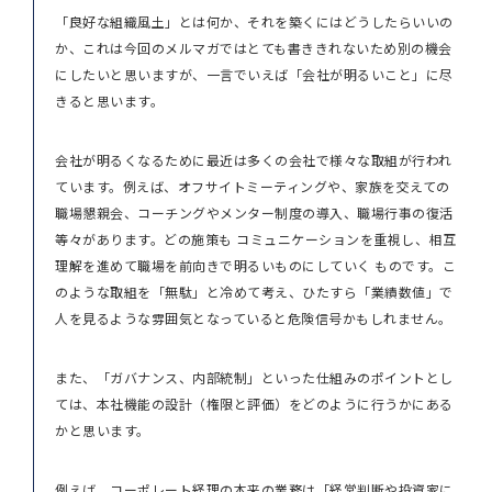
「良好な組織風土」とは何か、それを築くにはどうしたらいいの
か、これは今回のメルマガではとても書ききれないため別の機会
にしたいと思いますが、一言でいえば「会社が明るいこと」に尽
きると思います。
会社が明るくなるために最近は多くの会社で様々な取組が行われ
ています。例えば、オフサイトミーティングや、家族を交えての
職場懇親会、コーチングやメンター制度の導入、職場行事の復活
等々があります。どの施策も コミュニケーションを重視し、相互
理解を進めて職場を前向きで明るいものにしていく ものです。こ
のような取組を「無駄」と冷めて考え、ひたすら「業績数値」で
人を見るような雰囲気となっていると危険信号かもしれません。
また、「ガバナンス、内部統制」といった仕組みのポイントとし
ては、本社機能の設計（権限と評価）をどのように行うかにある
かと思います。
例えば、コーポレート経理の本来の業務は「経営判断や投資家に