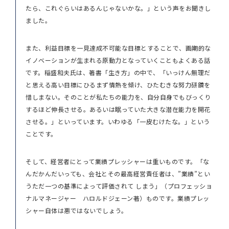
たら、これぐらいはあるんじゃないかな。」という声をお聞きし
ました。
また、利益目標を一見達成不可能な目標とすることで、画期的な
イノベーションが生まれる原動力となっていくこともよくある話
です。稲盛和夫氏は、著書「生き方」の中で、「いっけん無理だ
と思える高い目標にひるまず情熱を傾け、ひたむきな努力研鑽を
惜しまない。そのことが私たちの能力を、自分自身でもびっくり
するほど伸長させる。あるいは眠っていた大きな潜在能力を開花
させる。」といっています。いわゆる「一皮むけたな。」という
ことです。
そして、経営者にとって業績プレッシャーは重いものです。「な
んだかんだいっても、会社とその最高経営責任者は、”業績”とい
うただ一つの基準によって評価されて しまう」（プロフェッショ
ナルマネージャー ハロルドジェーン著）ものです。業績プレッ
シャー自体は悪ではないでしょう。