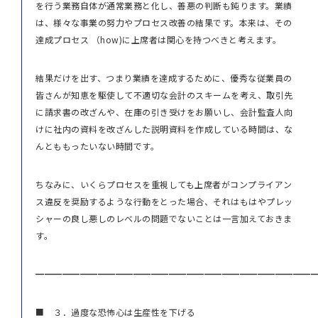
を行う業務自体が通常業務と化し、善悪の判断も鈍ります。業績
は、様々な事業の努力やプロセス改善の結果です。本来は、その
達成プロセス （how)に上席者は関心を持つべきと考えます。
結果だけを出す、つまり業績を達成するために、優秀な従業員の
皆さんが知恵を駆使して不適切な会計のスキームを考え、取引先
に請求書の改ざんや、在庫の引き受けをお願いし、会計監査人向
けに社内の資料を改ざんした説明資料を作成している時間は、な
んとももったいない時間です。
ちなみに、いくらプロセスを重視しても上席者がコンプライアン
ス違反を奨励するような行動をとった場合、それはもはやプレッ
シャーの良し悪しのレベルの問題でないことは一言加えておきま
す。
━━━━━━━━━━━━━━━━━━━━━━━━━━━━━━━
■ ３．過度な恐怖心は生産性を下げる