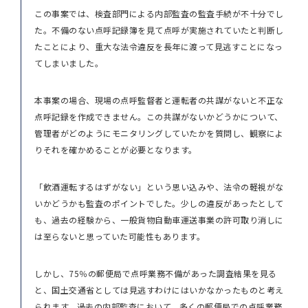
この事案では、検査部門による内部監査の監査手続が不十分でし
た。不備のない点呼記録簿を見て点呼が実施されていたと判断し
たことにより、重大な法令違反を長年に渡って見逃すことになっ
てしまいました。
本事案の場合、現場の点呼監督者と運転者の共謀がないと不正な
点呼記録を作成できません。この共謀がないかどうかについて、
管理者がどのようにモニタリングしていたかを質問し、観察によ
りそれを確かめることが必要となります。
「飲酒運転するはずがない」という思い込みや、法令の軽視がな
いかどうかも監査のポイントでした。少しの違反があったとして
も、過去の経験から、一般貨物自動車運送事業の許可取り消しに
は至らないと思っていた可能性もあります。
しかし、75％の郵便局で点呼業務不備があった調査結果を見る
と、国土交通省としては見逃すわけにはいかなかったものと考え
られます。過去の内部監査において、多くの郵便局での点呼業務