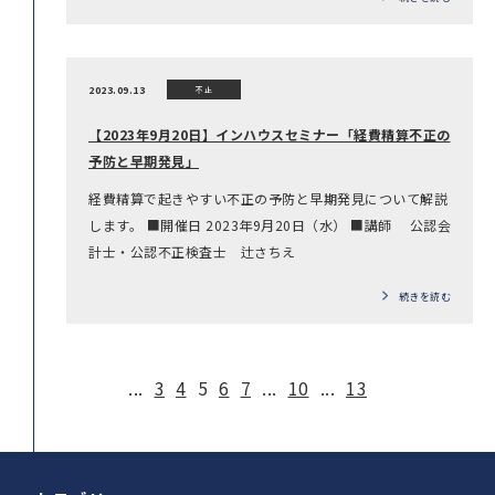
2023.09.13
不正
【2023年9月20日】インハウスセミナー「経費精算不正の
予防と早期発見」
経費精算で起きやすい不正の予防と早期発見について解説
します。 ■開催日 2023年9月20日（水） ■講師 公認会
計士・公認不正検査士 辻さちえ
続きを読む
...
3
4
5
6
7
...
10
...
13